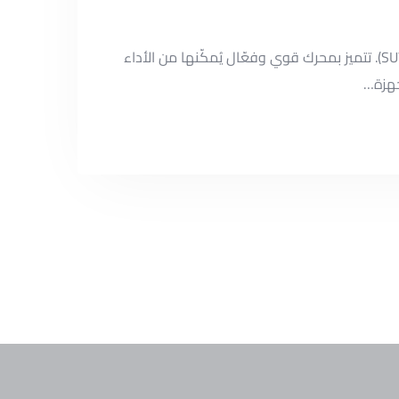
تجمع هيونداي سنتافي بين الفخامة والقوة لتقدم تجربة قيادة استثنائية في فئة السيارات الرياضية متعددة الاستخدامات (SUV). تتميز بمحرك قوي وفعّال يُمكّنها من الأداء
جهزة…