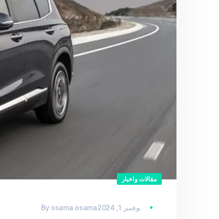
مقالات واخبار
نوفمبر 1, 2024
osama osama
By