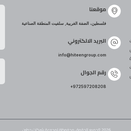
موقعنا
فلسطين، الضفة الغربية, سلفيت المنطقة الصناعية
البريد الالكتروني
info@hiteengroup.com
رقم الجوال
+972597208208
2026 ©جميع الحقوق محفوظة لمجوعة شركات حطين .