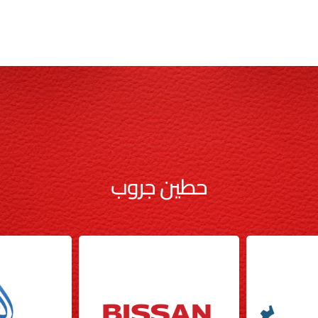
حطين جروب