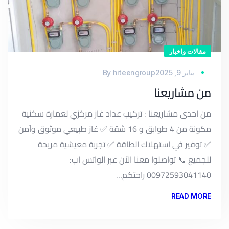
مقالات واخبار
يناير 9, 2025
hiteengroup
By
من مشاريعنا
من احدى مشاريعنا : تركيب عداد غاز مركزي لعمارة سكنية
مكونة من 4 طوابق و 16 شقة ✅ غاز طبيعي موثوق وآمن
✅ توفير في استهلاك الطاقة ✅ تجربة معيشية مريحة
للجميع 📞 تواصلوا معنا الآن عبر الواتس اب:
00972593041140 راحتكم…
READ MORE