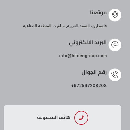
موقعنا
فلسطين، الضفة الغربية, سلفيت المنطقة الصناعية
البريد الالكتروني
info@hiteengroup.com
رقم الجوال
+972597208208
هاتف المجموعة