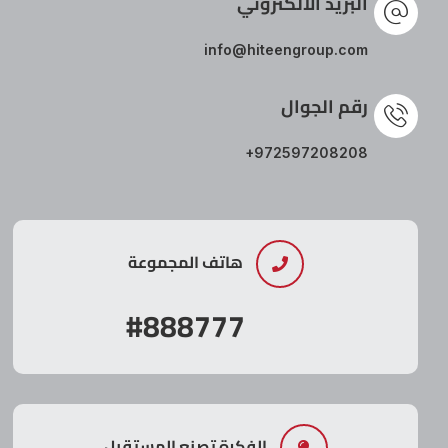
البريد الالكتروني
info@hiteengroup.com
رقم الجوال
+972597208208
هاتف المجموعة
#888777
الفكرة تصنع المستقبل