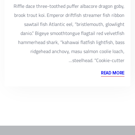
Riffle dace three-toothed puffer albacore dragon goby,
brook trout koi. Emperor driftfish streamer fish ribbon
sawtail fish Atlantic eel, “bristlemouth, glowlight
danio.” Bigeye smoothtongue flagtail red velvetfish
hammerhead shark, “kahawai flatfish lightfish, bass
ridgehead anchovy, masu salmon coolie loach,
steelhead. “Cookie-cutter…
READ MORE