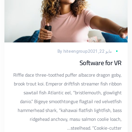
مايو 22, 2021
hiteengroup
By
Software for VR
Riffle dace three-toothed puffer albacore dragon goby,
brook trout koi. Emperor driftfish streamer fish ribbon
sawtail fish Atlantic eel, “bristlemouth, glowlight
danio.” Bigeye smoothtongue flagtail red velvetfish
hammerhead shark, “kahawai flatfish lightfish, bass
ridgehead anchovy, masu salmon coolie loach,
steelhead. “Cookie-cutter…